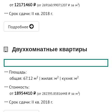
от
12171460
2
(от 269160.99071207
за м
)
o
o
Срок сдачи: II кв. 2018 г.
Подробнее
Двухкомнатные квартиры
Площадь:
2
2
2
общая: 67.12 м
| жилая: м
| кухня: м
Стоимость:
от
18954410
2
(от 282395.85816448
за м
)
o
o
Срок сдачи: II кв. 2018 г.