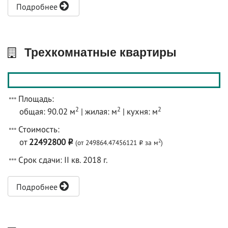
Подробнее
Трехкомнатные квартиры
Площадь:
2
2
2
общая: 90.02 м
| жилая: м
| кухня: м
Стоимость:
от
22492800
2
(от 249864.47456121
за м
)
o
o
Срок сдачи: II кв. 2018 г.
Подробнее