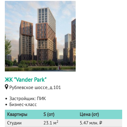
ЖК "Vander Park"
Рублевское шоссе, д.101
Застройщик:
ПИК
Бизнес-класс
Квартиры
S (от)
Цена (от)
2
Студии
23.1 м
5.47 млн.
o