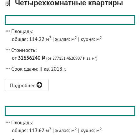
Четырехкомнатные квартиры
Площадь:
2
2
2
общая: 114.22 м
| жилая: м
| кухня: м
Стоимость:
от
31656240
2
(от 277151.4620907
за м
)
o
o
Срок сдачи: II кв. 2018 г.
Подробнее
Площадь:
2
2
2
общая: 113.62 м
| жилая: м
| кухня: м