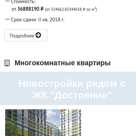
Стоимость:
от
36888190
2
(от 324662.82344658
за м
)
o
o
Срок сдачи: II кв. 2018 г.
Подробнее
Многокомнатные квартиры
Новостройки рядом с
ЖК "Достояние"