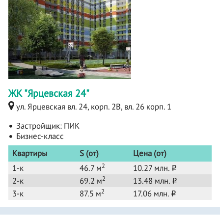
ЖК "Ярцевская 24"
ул. Ярцевская вл. 24, корп. 2B, вл. 26 корп. 1
Застройщик:
ПИК
Бизнес-класс
Квартиры
S (от)
Цена (от)
2
1-к
46.7 м
10.27 млн.
o
2
2-к
69.2 м
13.48 млн.
o
2
3-к
87.5 м
17.06 млн.
o