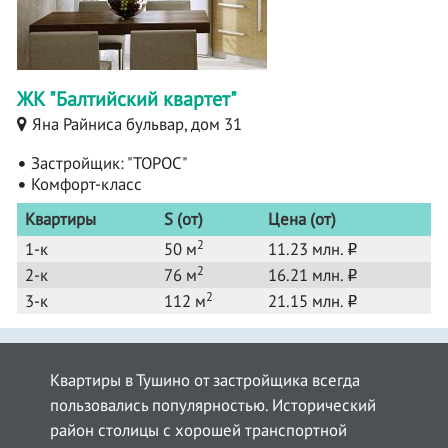
ЖК "Балтийский квартет"
Яна Райниса бульвар, дом 31
Застройщик: "ТОРОС"
Комфорт-класс
Квартиры
S (от)
Цена (от)
2
1-к
50 м
11.23 млн.
o
2
2-к
76 м
16.21 млн.
o
2
3-к
112 м
21.15 млн.
o
Квартиры в Тушино от застройщика всегда
пользовались популярностью. Исторический
район столицы с хорошей транспортной