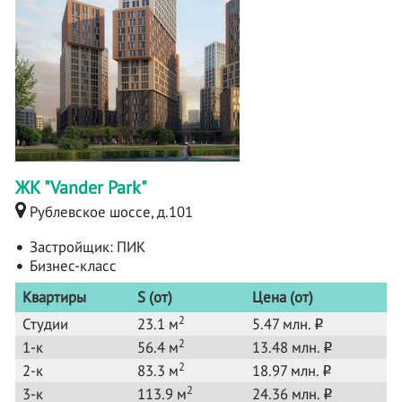
ЖК "Vander Park"
Рублевское шоссе, д.101
Застройщик:
ПИК
Бизнес-класс
Квартиры
S (от)
Цена (от)
2
Студии
23.1 м
5.47 млн.
o
2
1-к
56.4 м
13.48 млн.
o
2
2-к
83.3 м
18.97 млн.
o
2
3-к
113.9 м
24.36 млн.
o