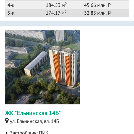
2
4-к
184.53 м
45.66 млн.
o
2
5-к
174.17 м
32.85 млн.
o
ЖК "Ельнинская 14Б"
ул. Ельнинская, вл. 14Б
Застройщик:
ПИК