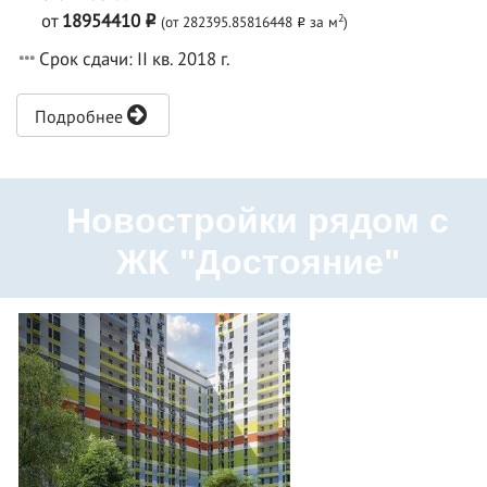
от
18954410
2
(от 282395.85816448
за м
)
o
o
Срок сдачи: II кв. 2018 г.
Подробнее
Новостройки рядом с
ЖК "Достояние"