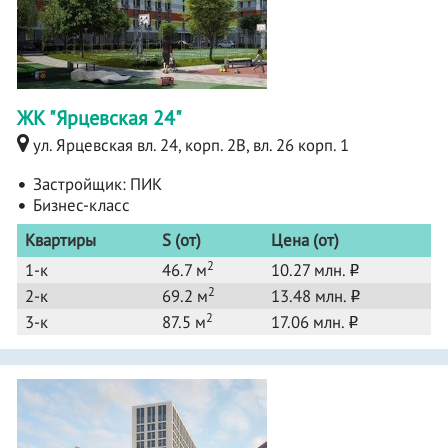
ЖК "Ярцевская 24"
ул. Ярцевская вл. 24, корп. 2B, вл. 26 корп. 1
Застройщик:
ПИК
Бизнес-класс
Квартиры
S (от)
Цена (от)
2
1-к
46.7 м
10.27 млн.
o
2
2-к
69.2 м
13.48 млн.
o
2
3-к
87.5 м
17.06 млн.
o