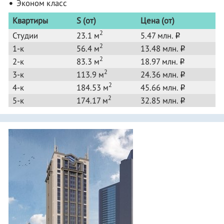
Эконом класс
Квартиры
S (от)
Цена (от)
2
Студии
23.1 м
5.47 млн.
o
2
1-к
56.4 м
13.48 млн.
o
2
2-к
83.3 м
18.97 млн.
o
2
3-к
113.9 м
24.36 млн.
o
2
4-к
184.53 м
45.66 млн.
o
2
5-к
174.17 м
32.85 млн.
o