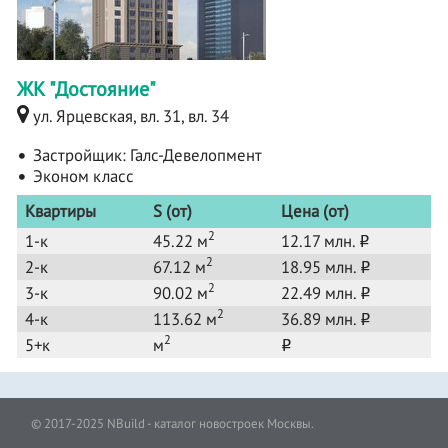
ЖК "Достояние"
ул. Ярцевская, вл. 31, вл. 34
Застройщик:
Галс-Девелопмент
Эконом класс
Квартиры
S (от)
Цена (от)
2
1-к
45.22 м
12.17 млн.
o
2
2-к
67.12 м
18.95 млн.
o
2
3-к
90.02 м
22.49 млн.
o
2
4-к
113.62 м
36.89 млн.
o
2
5+к
м
o
© 2017-2025 NBuild - каталог новостроек Москвы.