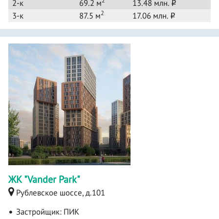
2
2-к
69.2 м
13.48 млн.
o
2
3-к
87.5 м
17.06 млн.
o
ЖК "Vander Park"
Рублевское шоссе, д.101
Застройщик:
ПИК