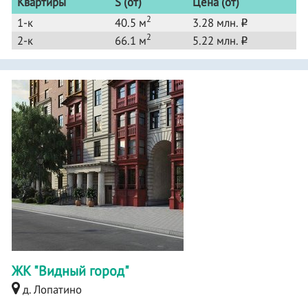
Квартиры
S (от)
Цена (от)
2
1-к
40.5 м
3.28 млн.
o
2
2-к
66.1 м
5.22 млн.
o
ЖК "Видный город"
д. Лопатино