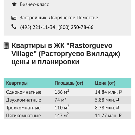
Бизнес-класс
Застройщик: Дворянское Поместье
(495) 221-11-34
,
(800) 250-78-66
Квартиры в ЖК "Rastorguevo
Village" (Расторгуево Вилладж)
цены и планировки
Квартиры
Площадь (от)
Цена (от)
2
Однокомнатные
186 м
14.84 млн.
o
2
Двухкомнатные
74 м
5.88 млн.
o
2
Трехкомнатные
110 м
8.78 млн.
o
2
Пятикомнатные
147 м
11.77 млн.
o