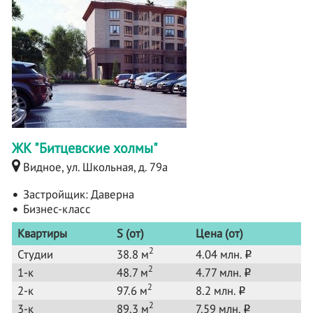
ЖК "Битцевские холмы"
Видное, ул. Школьная, д. 79а
Застройщик:
Даверна
Бизнес-класс
Квартиры
S (от)
Цена (от)
2
Студии
38.8 м
4.04 млн.
o
2
1-к
48.7 м
4.77 млн.
o
2
2-к
97.6 м
8.2 млн.
o
2
3-к
89.3 м
7.59 млн.
o