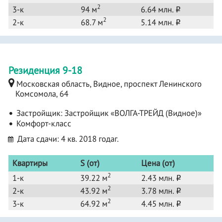
2
3-к
94 м
6.64 млн.
o
2
2-к
68.7 м
5.14 млн.
o
Резиденция 9-18
Московская область, Видное, проспект Ленинского
Комсомола, 64
Застройщик:
Застройщик «ВОЛГА-ТРЕЙД (Видное)»
Комфорт-класс
Дата сдачи: 4 кв. 2018 годаг.
Квартиры
S (от)
Цена (от)
2
1-к
39.22 м
2.43 млн.
o
2
2-к
43.92 м
3.78 млн.
o
2
3-к
64.92 м
4.45 млн.
o