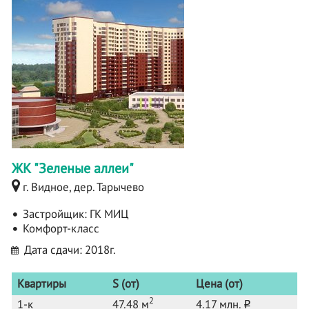
ЖК "Зеленые аллеи"
г. Видное, дер. Тарычево
Застройщик:
ГК МИЦ
Комфорт-класс
Дата сдачи: 2018г.
Квартиры
S (от)
Цена (от)
2
1-к
47.48 м
4.17 млн.
o