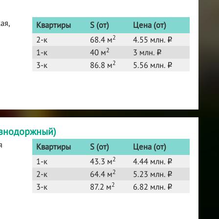
ая,
Квартиры
S (от)
Цена (от)
2
2-к
68.4 м
4.55 млн.
o
2
1-к
40 м
3 млн.
o
2
3-к
86.8 м
5.56 млн.
o
езнодоржный)
я
Квартиры
S (от)
Цена (от)
2
1-к
43.3 м
4.44 млн.
o
2
2-к
64.4 м
5.23 млн.
o
2
3-к
87.2 м
6.82 млн.
o