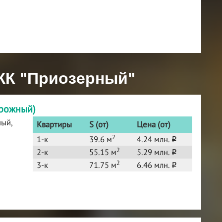
ЖК "Приозерный"
орожный)
ный,
Квартиры
S (от)
Цена (от)
2
1-к
39.6 м
4.24 млн.
o
2
2-к
55.15 м
5.29 млн.
o
2
3-к
71.75 м
6.46 млн.
o