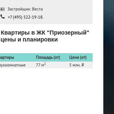
Застройщик: Веста
+7 (495) 522-19-18.
Квартиры в ЖК "Приозерный"
цены и планировки
вартиры
Площадь (от)
Цена (от)
2
вухкомнатные
77 м
5 млн.
o