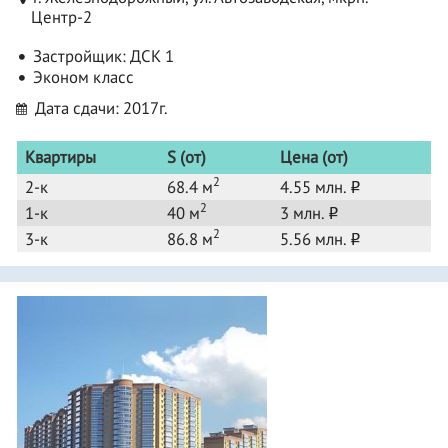
Центр-2
Застройщик:
ДСК 1
Эконом класс
Дата сдачи: 2017г.
Квартиры
S (от)
Цена (от)
2
2-к
68.4 м
4.55 млн.
o
2
1-к
40 м
3 млн.
o
2
3-к
86.8 м
5.56 млн.
o