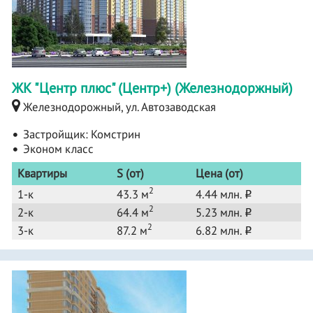
ЖК "Центр плюс" (Центр+) (Железнодоржный)
Железнодорожный, ул. Автозаводская
Застройщик:
Комстрин
Эконом класс
Квартиры
S (от)
Цена (от)
2
1-к
43.3 м
4.44 млн.
o
2
2-к
64.4 м
5.23 млн.
o
2
3-к
87.2 м
6.82 млн.
o