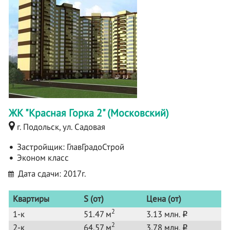
ЖК "Красная Горка 2" (Московский)
г. Подольск, ул. Садовая
Застройщик:
ГлавГрадоСтрой
Эконом класс
Дата сдачи: 2017г.
Квартиры
S (от)
Цена (от)
2
1-к
51.47 м
3.13 млн.
o
2
2-к
64.57 м
3.78 млн.
o