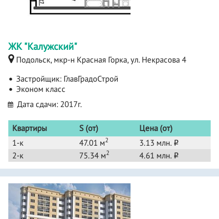
ЖК "Калужский"
Подольск, мкр-н Красная Горка, ул. Некрасова 4
Застройщик:
ГлавГрадоСтрой
Эконом класс
Дата сдачи: 2017г.
Квартиры
S (от)
Цена (от)
2
1-к
47.01 м
3.13 млн.
o
2
2-к
75.34 м
4.61 млн.
o