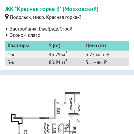
ЖК "Красная горка 3" (Московский)
Подольск, микр. Красная горка-3
Застройщик:
ГлавГрадоСтрой
Эконом класс
Квартиры
S (от)
Цена (от)
2
1-к
43.29 м
3.27 млн.
o
2
3-к
80.91 м
5.1 млн.
o