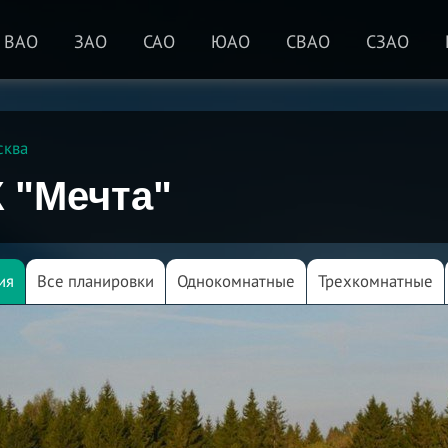
ВАО
ЗАО
САО
ЮАО
СВАО
СЗАО
сква
 "Мечта"
ия
Все планировки
Однокомнатные
Трехкомнатные