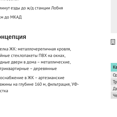
минут езды до ж/д станции Лобня
км до МКАД
нцепция
елка ЖК: металлочерепичная кровля,
йные стеклопакеты ПВХ на окнах,
дные двери в дома – металлические,
К
триквартирные – деревянные
О
оснабжение в ЖК – артезианские
Т
ажины на глубине 160 м, фильтрация, УФ-
Д
стка
Ч