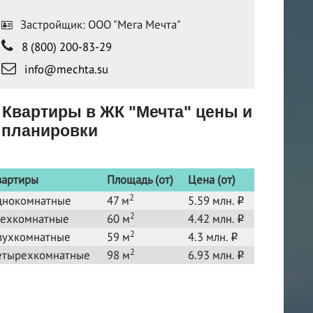
Застройщик: ООО "Мега Мечта"
8 (800) 200-83-29
info@mechta.su
Квартиры в ЖК "Мечта" цены и
планировки
вартиры
Площадь (от)
Цена (от)
2
днокомнатные
47 м
5.59 млн.
o
2
рехкомнатные
60 м
4.42 млн.
o
2
вухкомнатные
59 м
4.3 млн.
o
2
етырехкомнатные
98 м
6.93 млн.
o