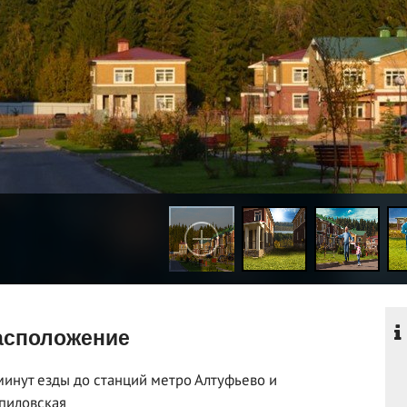
сположение
минут езды до станций метро Алтуфьево и
пиловская