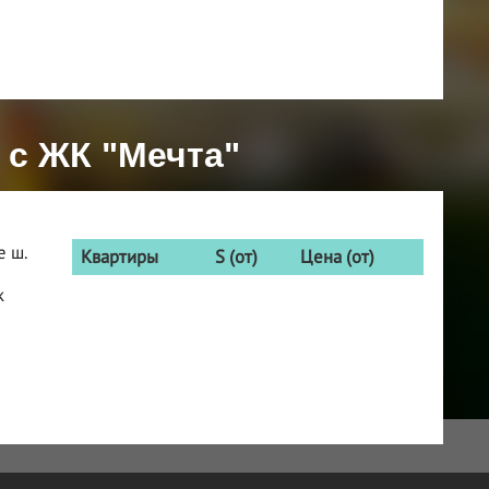
 с ЖК "Мечта"
е ш.
Квартиры
S (от)
Цена (от)
к