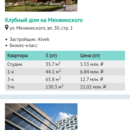
Клубный дом на Менжинского
ул. Менжинского, вл. 30, стр. 1
Застройщик:
Alvek
Бизнес-класс
Квартиры
S (от)
Цена (от)
2
Студии
35.7 м
5.53 млн.
o
2
1-к
44.1 м
6.84 млн.
o
2
3-к
65.8 м
12.7 млн.
o
2
5+к
130.3 м
22.02 млн.
o