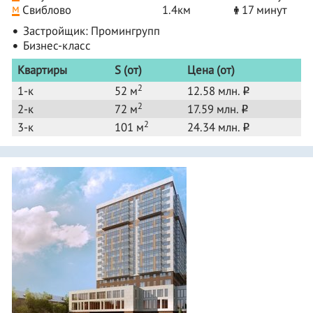
м
Свиблово
1.4км
17 минут
Застройщик:
Промингрупп
Бизнес-класс
Квартиры
S (от)
Цена (от)
2
1-к
52 м
12.58 млн.
o
2
2-к
72 м
17.59 млн.
o
2
3-к
101 м
24.34 млн.
o