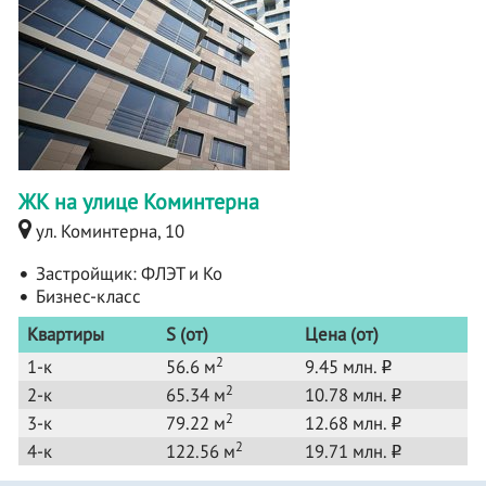
ЖК на улице Коминтерна
ул. Коминтерна, 10
Застройщик:
ФЛЭТ и Ко
Бизнес-класс
Квартиры
S (от)
Цена (от)
2
1-к
56.6 м
9.45 млн.
o
2
2-к
65.34 м
10.78 млн.
o
2
3-к
79.22 м
12.68 млн.
o
2
4-к
122.56 м
19.71 млн.
o