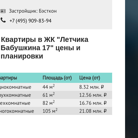
Застройщик: Бэсткон
+7 (495) 909-83-94
Квартиры в ЖК "Летчика
Бабушкина 17" цены и
планировки
вартиры
Площадь (от)
Цена (от)
2
днокомнатные
44 м
8.32 млн.
o
2
вухкомнатные
61 м
12.56 млн.
o
2
рехкомнатные
82 м
16.76 млн.
o
2
ногокомнатные
105 м
21.08 млн.
o