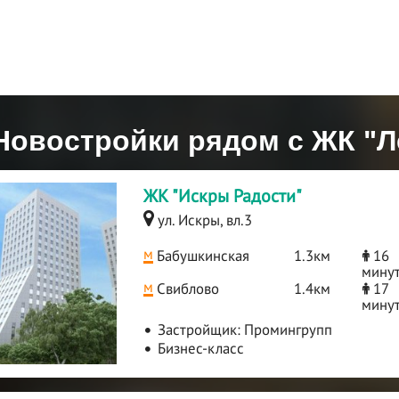
Новостройки рядом с ЖК "Л
ЖК "Искры Радости"
ул. Искры, вл.3
м
Бабушкинская
1.3км
16
мину
м
Свиблово
1.4км
17
мину
Застройщик:
Промингрупп
Бизнес-класс