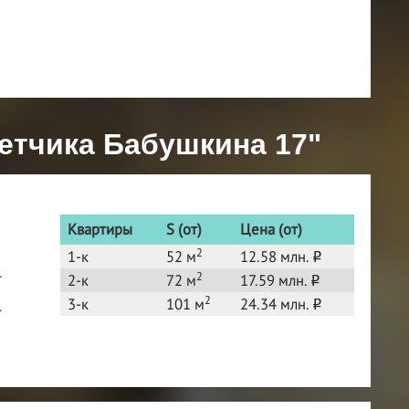
етчика Бабушкина 17"
Квартиры
S (от)
Цена (от)
2
1-к
52 м
12.58 млн.
o
2
т
2-к
72 м
17.59 млн.
o
2
3-к
101 м
24.34 млн.
o
т