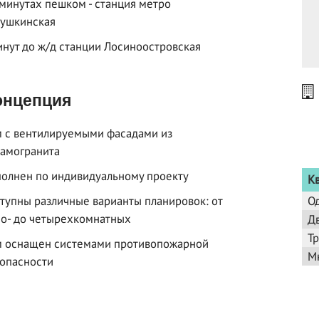
 минутах пешком - станция метро
ушкинская
инут до ж/д станции Лосиноостровская
нцепция
 с вентилируемыми фасадами из
амогранита
олнен по индивидуальному проекту
К
тупны различные варианты планировок: от
О
о- до четырехкомнатных
Д
Т
 оснащен системами противопожарной
М
опасности