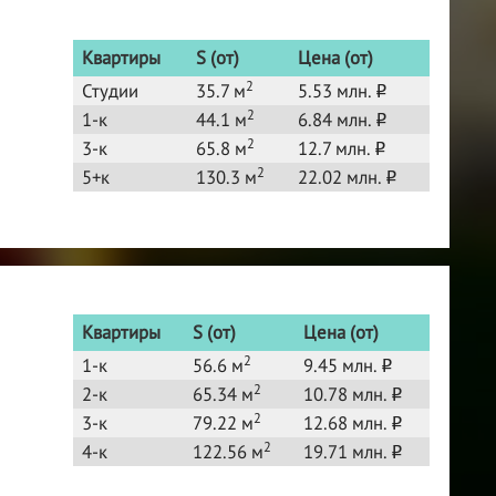
Квартиры
S (от)
Цена (от)
2
Студии
35.7 м
5.53 млн.
o
2
1-к
44.1 м
6.84 млн.
o
2
3-к
65.8 м
12.7 млн.
o
2
5+к
130.3 м
22.02 млн.
o
Квартиры
S (от)
Цена (от)
2
1-к
56.6 м
9.45 млн.
o
2
2-к
65.34 м
10.78 млн.
o
2
3-к
79.22 м
12.68 млн.
o
2
4-к
122.56 м
19.71 млн.
o