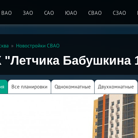
ВАО
ЗАО
САО
ЮАО
СВАО
СЗАО
сква
Новостройки СВАО
 "Летчика Бабушкина 
ия
Все планировки
Однокомнатные
Двухкомнатные