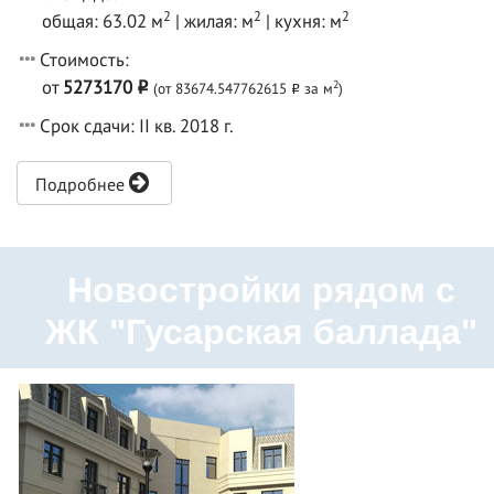
2
2
2
общая: 63.02 м
| жилая: м
| кухня: м
Стоимость:
от
5273170
2
(от 83674.547762615
за м
)
o
o
Срок сдачи: II кв. 2018 г.
Подробнее
Новостройки рядом с
ЖК "Гусарская баллада"