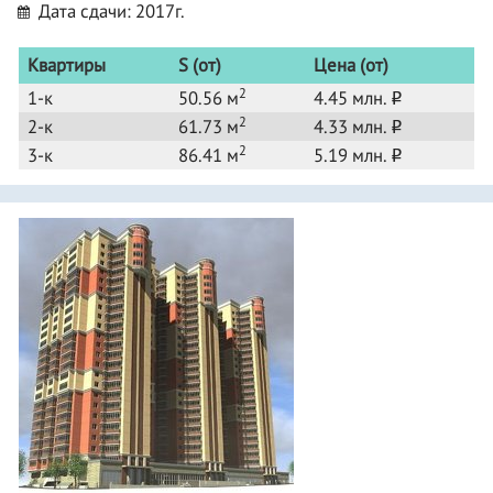
Дата сдачи: 2017г.
Квартиры
S (от)
Цена (от)
2
1-к
50.56 м
4.45 млн.
o
2
2-к
61.73 м
4.33 млн.
o
2
3-к
86.41 м
5.19 млн.
o