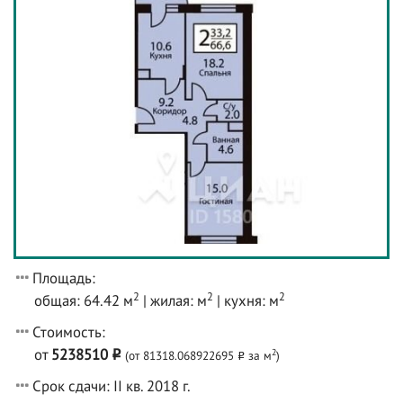
Площадь:
2
2
2
общая: 64.42 м
| жилая: м
| кухня: м
Стоимость:
от
5238510
2
(от 81318.068922695
за м
)
o
o
Срок сдачи: II кв. 2018 г.