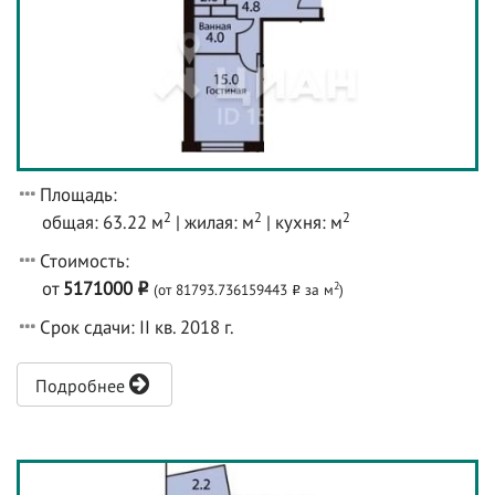
Площадь:
2
2
2
общая: 63.22 м
| жилая: м
| кухня: м
Стоимость:
от
5171000
2
(от 81793.736159443
за м
)
o
o
Срок сдачи: II кв. 2018 г.
Подробнее