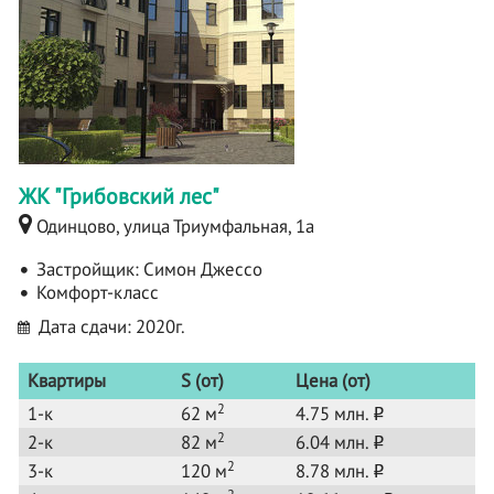
ЖК "Грибовский лес"
Одинцово, улица Триумфальная, 1а
Застройщик:
Симон Джессо
Комфорт-класс
Дата сдачи: 2020г.
Квартиры
S (от)
Цена (от)
2
1-к
62 м
4.75 млн.
o
2
2-к
82 м
6.04 млн.
o
2
3-к
120 м
8.78 млн.
o