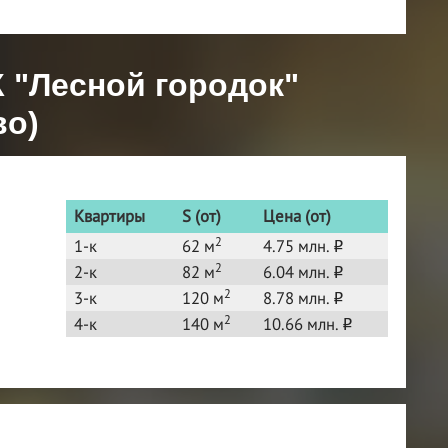
 "Лесной городок"
во)
Квартиры
S (от)
Цена (от)
2
1-к
62 м
4.75 млн.
o
2
2-к
82 м
6.04 млн.
o
2
3-к
120 м
8.78 млн.
o
2
4-к
140 м
10.66 млн.
o