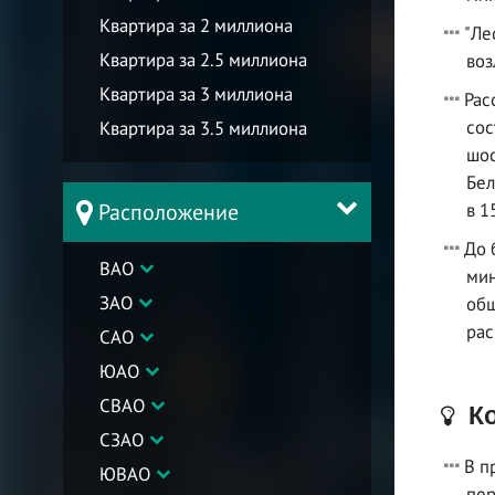
Квартира за 2 миллиона
"Ле
Квартира за 2.5 миллиона
воз
Квартира за 3 миллиона
Рас
сос
Квартира за 3.5 миллиона
шос
Бел
Расположение
в 1
До 
ВАО
мин
ЗАО
общ
рас
САО
ЮАО
СВАО
Ко
СЗАО
В п
ЮВАО
пер