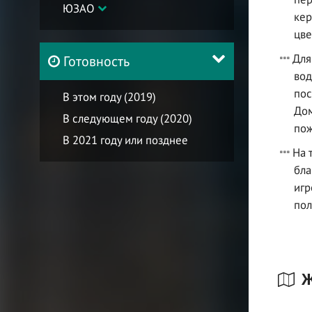
ЮЗАО
кер
цве
Для
Готовность
вод
пос
В этом году (2019)
Дом
В следующем году (2020)
пож
В 2021 году или позднее
На 
бла
игр
пол
Ж