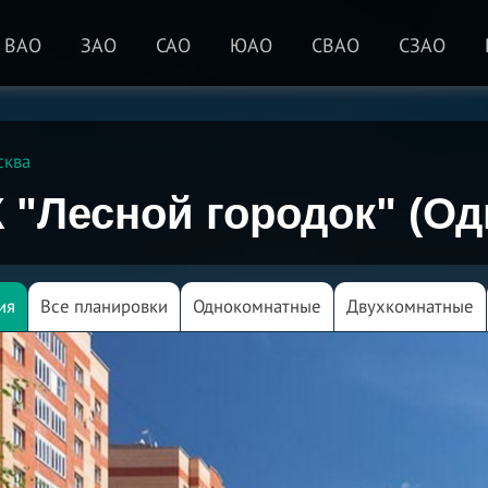
ВАО
ЗАО
САО
ЮАО
СВАО
СЗАО
сква
 "Лесной городок" (О
ия
Все планировки
Однокомнатные
Двухкомнатные