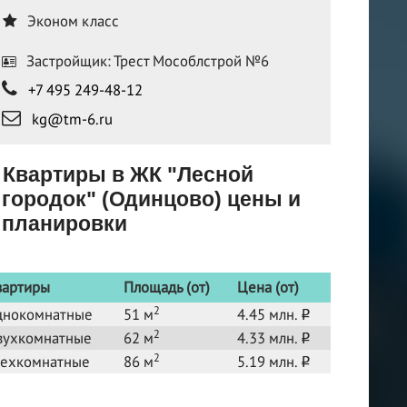
Эконом класс
Застройщик: Трест Мособлстрой №6
+7 495 249-48-12
kg@tm-6.ru
Квартиры в ЖК "Лесной
городок" (Одинцово) цены и
планировки
вартиры
Площадь (от)
Цена (от)
2
днокомнатные
51 м
4.45 млн.
o
2
вухкомнатные
62 м
4.33 млн.
o
2
рехкомнатные
86 м
5.19 млн.
o