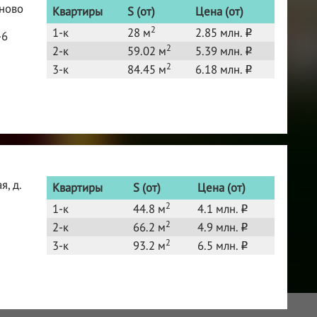
аново
Квартиры
S (от)
Цена (от)
2
1-к
28 м
2.85 млн.
o
-6
2
2-к
59.02 м
5.39 млн.
o
2
3-к
84.45 м
6.18 млн.
o
я, д.
Квартиры
S (от)
Цена (от)
2
1-к
44.8 м
4.1 млн.
o
2
2-к
66.2 м
4.9 млн.
o
2
3-к
93.2 м
6.5 млн.
o