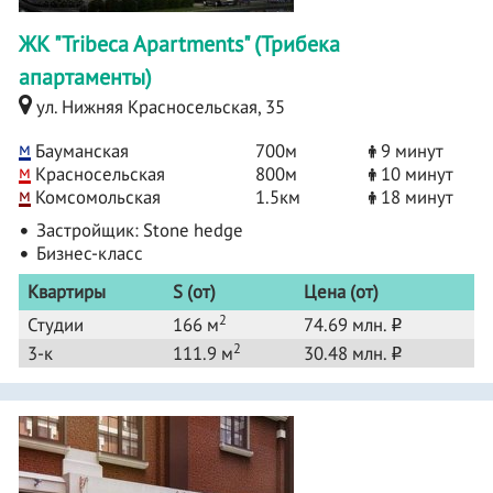
ЖК "Tribeca Apartments" (Трибека
апартаменты)
ул. Нижняя Красносельская, 35
м
Бауманская
700м
9 минут
м
Красносельская
800м
10 минут
м
Комсомольская
1.5км
18 минут
Застройщик:
Stone hedge
Бизнес-класс
Квартиры
S (от)
Цена (от)
2
Студии
166 м
74.69 млн.
o
2
3-к
111.9 м
30.48 млн.
o