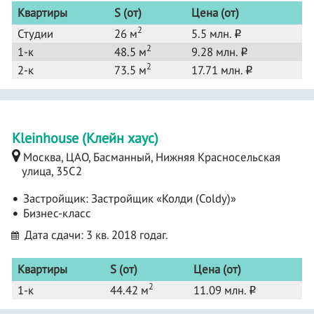
Квартиры
S (от)
Цена (от)
2
Студии
26 м
5.5 млн.
o
2
1-к
48.5 м
9.28 млн.
o
2
2-к
73.5 м
17.71 млн.
o
Kleinhouse (Клейн хаус)
Москва, ЦАО, Басманный, Нижняя Красносельская
улица, 35С2
Застройщик:
Застройщик «Колди (Coldy)»
Бизнес-класс
Дата сдачи: 3 кв. 2018 годаг.
Квартиры
S (от)
Цена (от)
2
1-к
44.42 м
11.09 млн.
o