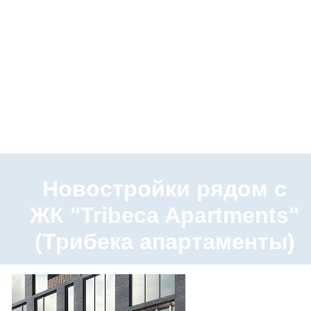
Новостройки рядом с
ЖК "Tribeca Apartments"
(Трибека апартаменты)