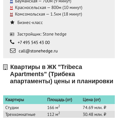
м
Бауманская — 700м (9 минут)
м
Красносельская — 800м (10 минут)
м
Комсомольская — 1.5км (18 минут)
Бизнес-класс
Застройщик: Stone hedge
+7 495 545 43 00
call@stonehedge.ru
Квартиры в ЖК "Tribeca
Apartments" (Трибека
апартаменты) цены и планировки
Квартиры
Площадь (от)
Цена (от)
2
Студии
166 м
74.69 млн.
o
2
Трехкомнатные
112 м
30.48 млн.
o