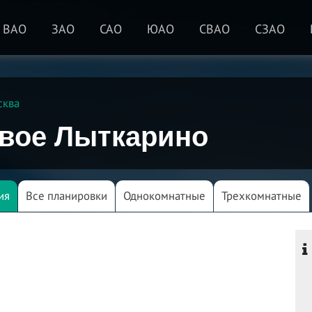
ВАО
ЗАО
САО
ЮАО
СВАО
СЗАО
сква
вое Лыткарино
ия
Все планировки
Однокомнатные
Трехкомнатные