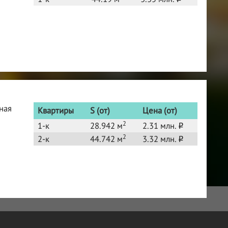
ная
Квартиры
S (от)
Цена (от)
2
1-к
28.942 м
2.31 млн.
o
2
2-к
44.742 м
3.32 млн.
o