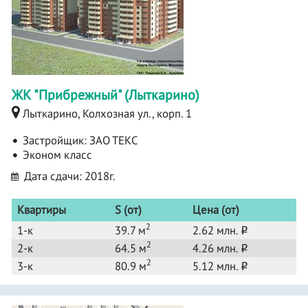
ЖК "Прибрежный" (Лыткарино)
Лыткарино, Колхозная ул., корп. 1
Застройщик:
ЗАО ТЕКС
Эконом класс
Дата сдачи: 2018г.
Квартиры
S (от)
Цена (от)
2
1-к
39.7 м
2.62 млн.
o
2
2-к
64.5 м
4.26 млн.
o
2
3-к
80.9 м
5.12 млн.
o