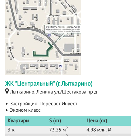
ЖК "Центральный" (г. Лыткарино)
Лыткарино, Ленина ул./Шестакова пр-д
Застройщик:
Пересвет Инвест
Эконом класс
Квартиры
S (от)
Цена (от)
2
3-к
73.25 м
4.98 млн.
o
2