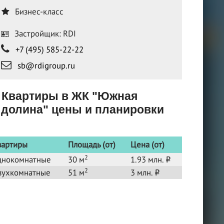
Бизнес-класс
Застройщик: RDI
+7 (495) 585-22-22
sb@rdigroup.ru
Квартиры в ЖК "Южная
долина" цены и планировки
вартиры
Площадь (от)
Цена (от)
2
днокомнатные
30 м
1.93 млн.
o
2
вухкомнатные
51 м
3 млн.
o