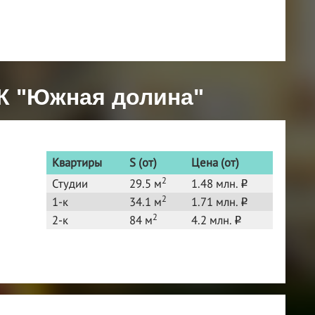
К "Южная долина"
Квартиры
S (от)
Цена (от)
2
Студии
29.5 м
1.48 млн.
o
2
1-к
34.1 м
1.71 млн.
o
2
2-к
84 м
4.2 млн.
o