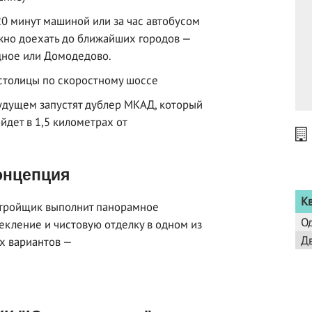
20 минут машиной или за час автобусом
но доехать до ближайших городов —
ное или Домодедово.
столицы по скоростному шоссе
удущем запустят дублер МКАД, который
йдет в 1,5 километрах от
нцепция
К
тройщик выполнит панорамное
О
екление и чистовую отделку в одном из
Д
х вариантов —