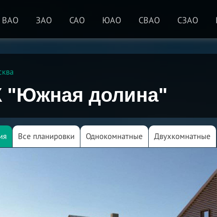
ВАО
ЗАО
САО
ЮАО
СВАО
СЗАО
сква
 "Южная долина"
ия
Все планировки
Однокомнатные
Двухкомнатные