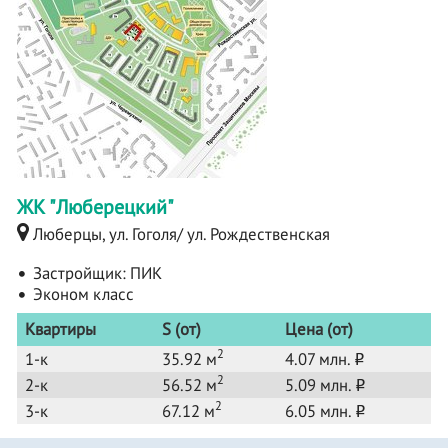
ЖК "Люберецкий"
Люберцы, ул. Гоголя/ ул. Рождественская
Застройщик:
ПИК
Эконом класс
Квартиры
S (от)
Цена (от)
2
1-к
35.92 м
4.07 млн.
o
2
2-к
56.52 м
5.09 млн.
o
2
3-к
67.12 м
6.05 млн.
o