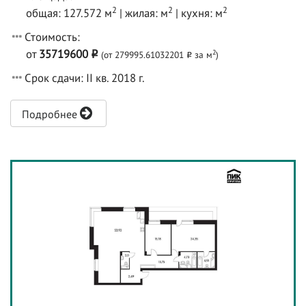
2
2
2
общая: 127.572 м
| жилая: м
| кухня: м
Стоимость:
от
35719600
2
(от 279995.61032201
за м
)
o
o
Срок сдачи: II кв. 2018 г.
Подробнее