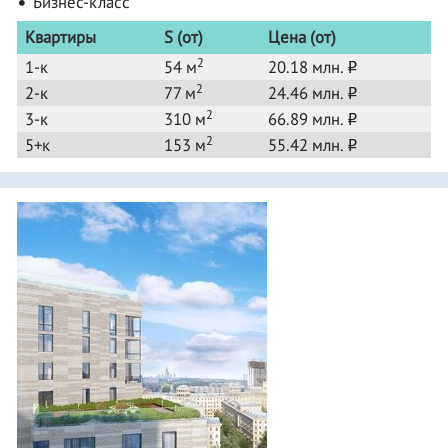
Бизнес-класс
Квартиры
S (от)
Цена (от)
2
1-к
54 м
20.18 млн.
o
2
2-к
77 м
24.46 млн.
o
2
3-к
310 м
66.89 млн.
o
2
5+к
153 м
55.42 млн.
o