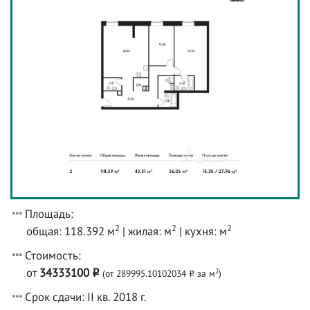
Площадь:
2
2
2
общая: 118.392 м
| жилая: м
| кухня: м
Стоимость:
от
34333100
2
(от 289995.10102034
за м
)
o
o
Срок сдачи: II кв. 2018 г.