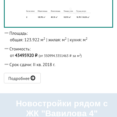
Площадь:
2
2
2
общая: 123.922 м
| жилая: м
| кухня: м
Стоимость:
от
43495920
2
(от 350994.3351463
за м
)
o
o
Срок сдачи: II кв. 2018 г.
Подробнее
Новостройки рядом с
ЖК "Вавилова 4"