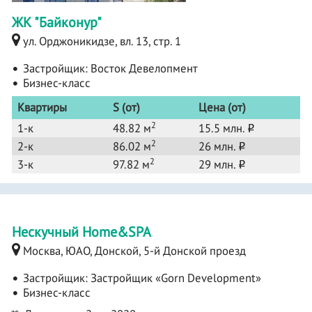
ЖК "Байконур"
ул. Орджоникидзе, вл. 13, стр. 1
Застройщик:
Восток Девелопмент
Бизнес-класс
Квартиры
S (от)
Цена (от)
2
1-к
48.82 м
15.5 млн.
o
2
2-к
86.02 м
26 млн.
o
2
3-к
97.82 м
29 млн.
o
Нескучный Home&SPA
Москва, ЮАО, Донской, 5-й Донской проезд
Застройщик:
Застройщик «Gorn Development»
Бизнес-класс