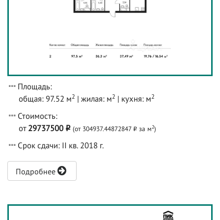
Площадь:
2
2
2
общая: 97.52 м
| жилая: м
| кухня: м
Стоимость:
от
29737500
2
(от 304937.44872847
за м
)
o
o
Срок сдачи: II кв. 2018 г.
Подробнее