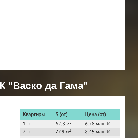
К "Васко да Гама"
Квартиры
S (от)
Цена (от)
2
1-к
62.8 м
6.78 млн.
o
2
2-к
77.9 м
8.45 млн.
o
2