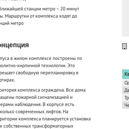
ближайшей станции метро – 20 минут
ы. Маршрутки от комплекса ходят до
нций метро
нцепция
пуса в жилом комплексе построены по
олитно-кирпичной технологии. Это
решает свободную перепланировку в
К
ртирах.
О
ритория комплекса ограждена. Все дома
Д
ащены пожарной сигнализацией и
Т
ерами наблюдения. В корпусе есть
Ч
колько современных лифтов. На
ритории комплекса планируется установка
х собственных трансформаторных