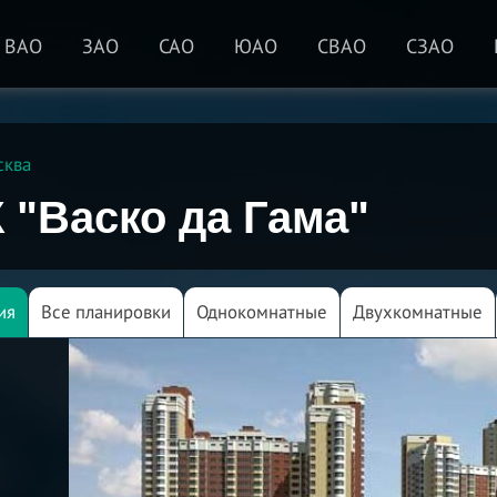
ВАО
ЗАО
САО
ЮАО
СВАО
СЗАО
сква
 "Васко да Гама"
ия
Все планировки
Однокомнатные
Двухкомнатные