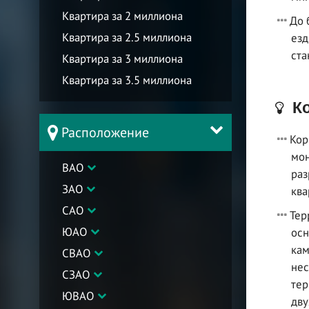
Квартира за 2 миллиона
До 
Квартира за 2.5 миллиона
езд
ста
Квартира за 3 миллиона
Квартира за 3.5 миллиона
Ко
Расположение
Кор
мон
ВАО
раз
ЗАО
ква
САО
Тер
ЮАО
осн
кам
СВАО
нес
СЗАО
тер
ЮВАО
дву