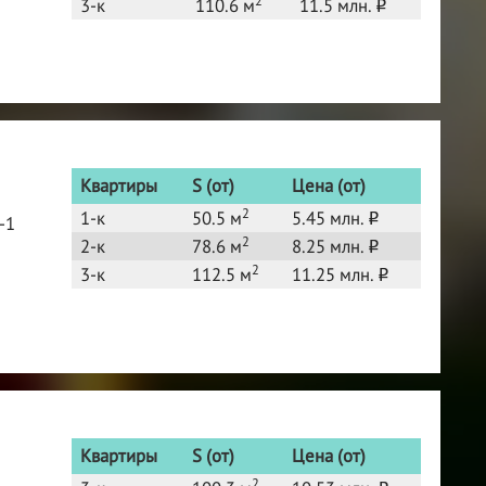
3-к
110.6 м
11.5 млн.
o
Квартиры
S (от)
Цена (от)
2
1-к
50.5 м
5.45 млн.
o
-1
2
2-к
78.6 м
8.25 млн.
o
2
3-к
112.5 м
11.25 млн.
o
Квартиры
S (от)
Цена (от)
2