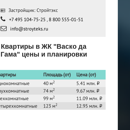
Застройщик: Стройтэкс
+7 495 104-75-25
,
8 800 555-01-51
info@stroyteks.ru
Квартиры в ЖК "Васко да
Гама" цены и планировки
вартиры
Площадь (от)
Цена (от)
2
днокомнатные
40 м
5.41 млн.
o
2
вухкомнатные
74 м
9.67 млн.
o
2
рехкомнатные
99 м
11.09 млн.
o
2
етырехкомнатные
123 м
12.95 млн.
o