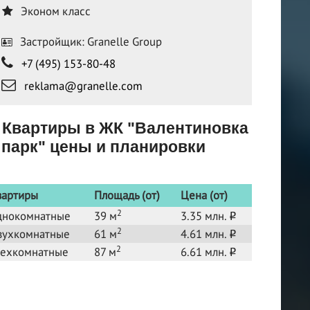
Эконом класс
Застройщик: Granelle Group
+7 (495) 153-80-48
reklama@granelle.com
Квартиры в ЖК "Валентиновка
парк" цены и планировки
вартиры
Площадь (от)
Цена (от)
2
днокомнатные
39 м
3.35 млн.
o
2
вухкомнатные
61 м
4.61 млн.
o
2
рехкомнатные
87 м
6.61 млн.
o