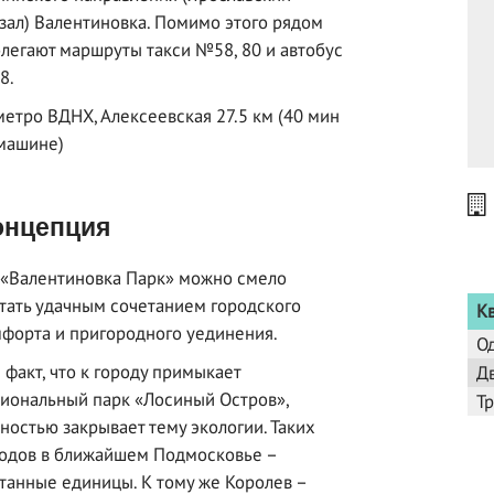
зал) Валентиновка. Помимо этого рядом
легают маршруты такси №58, 80 и автобус
8.
метро ВДНХ, Алексеевская 27.5 км (40 мин
машине)
нцепция
«Валентиновка Парк» можно смело
тать удачным сочетанием городского
К
форта и пригородного уединения.
О
 факт, что к городу примыкает
Д
иональный парк «Лосиный Остров»,
Т
ностью закрывает тему экологии. Таких
одов в ближайшем Подмосковье –
танные единицы. К тому же Королев –