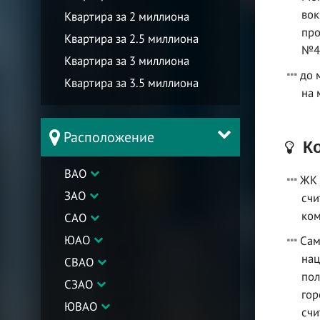
вок
Квартира за 2 миллиона
про
Квартира за 2.5 миллиона
№4
Квартира за 3 миллиона
до 
Квартира за 3.5 миллиона
на 
Расположение
Ко
ВАО
ЖК 
ЗАО
счи
ком
САО
ЮАО
Сам
нац
СВАО
пол
СЗАО
гор
ЮВАО
счи