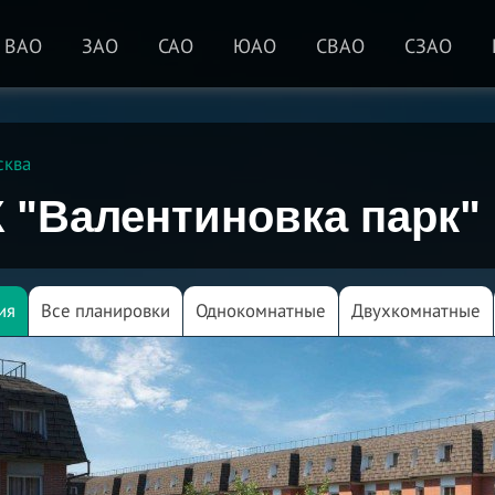
ВАО
ЗАО
САО
ЮАО
СВАО
СЗАО
сква
 "Валентиновка парк"
ия
Все планировки
Однокомнатные
Двухкомнатные