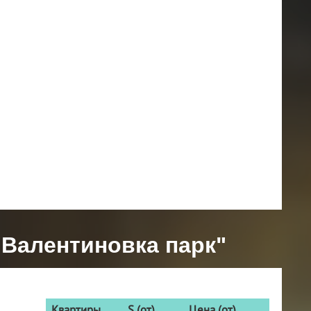
"Валентиновка парк"
Квартиры
S (от)
Цена (от)