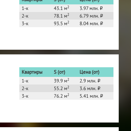
2
1-к
43.1 м
3.97 млн.
o
2
2-к
78.1 м
6.79 млн.
o
2
3-к
93.5 м
8.04 млн.
o
Квартиры
S (от)
Цена (от)
2
1-к
39.9 м
2.9 млн.
o
2
2-к
55.2 м
3.6 млн.
o
2
3-к
76.2 м
5.41 млн.
o