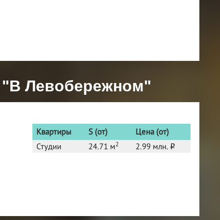
 "В Левобережном"
Квартиры
S (от)
Цена (от)
2
Студии
24.71 м
2.99 млн.
o