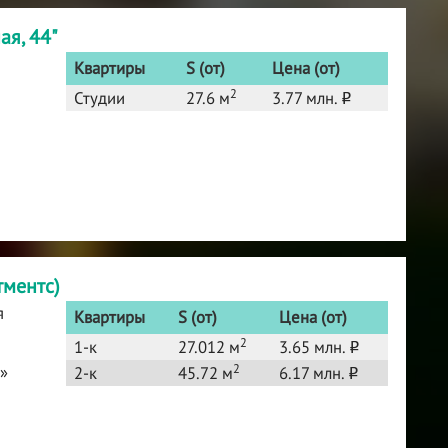
ая, 44"
Квартиры
S (от)
Цена (от)
2
Студии
27.6 м
3.77 млн.
o
тментс)
я
Квартиры
S (от)
Цена (от)
2
1-к
27.012 м
3.65 млн.
o
2
»
2-к
45.72 м
6.17 млн.
o