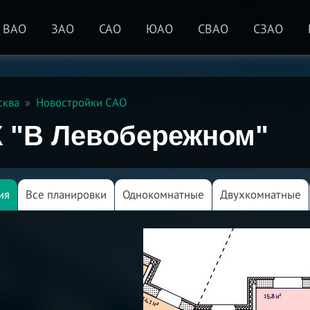
ВАО
ЗАО
САО
ЮАО
СВАО
СЗАО
сква
Новостройки САО
 "В Левобережном"
ия
Все планировки
Однокомнатные
Двухкомнатные