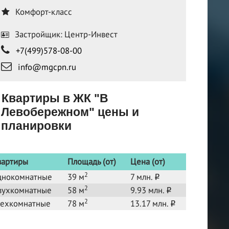
Комфорт-класс
Застройщик: Центр-Инвест
+7(499)578-08-00
info@mgcpn.ru
Квартиры в ЖК "В
Левобережном" цены и
планировки
вартиры
Площадь (от)
Цена (от)
2
днокомнатные
39 м
7 млн.
o
2
вухкомнатные
58 м
9.93 млн.
o
2
рехкомнатные
78 м
13.17 млн.
o