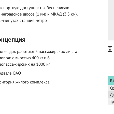
нспортную доступность обеспечивают
инградское шоссе (1 км) и МКАД (3,5 км).
0-минутах станция метро
нцепция
одъездах работают 3 пассажирских лифта
зоподъемностью 400 кг и 6
зопассажирских на 1000 кг.
одвале ОАО
К
ритория жилого комплекса
О
Д
Т