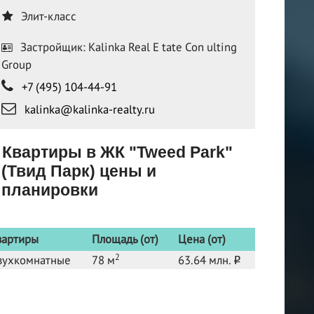
Элит-класс
Застройщик: Kalinka Real E tate Con ulting
Group
+7 (495) 104-44-91
kalinka@kalinka-realty.ru
Квартиры в ЖК "Tweed Park"
(Твид Парк) цены и
планировки
вартиры
Площадь (от)
Цена (от)
2
вухкомнатные
78 м
63.64 млн.
o