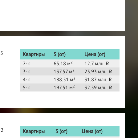
25
Квартиры
S (от)
Цена (от)
2
2-к
65.18 м
12.7 млн.
o
2
3-к
137.57 м
23.93 млн.
o
2
4-к
188.51 м
31.87 млн.
o
2
5-к
197.51 м
32.59 млн.
o
 2
Квартиры
S (от)
Цена (от)