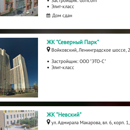
Застройщик:
Glincom
Элит-класс
Дом сдан
ЖК "Северный Парк"
Войковский, Ленинградское шоссе, 
Застройщик:
ООО "ЭТО-С"
Элит-класс
ЖК "Невский"
ул. Адмирала Макарова, вл. 6, корп. 1,