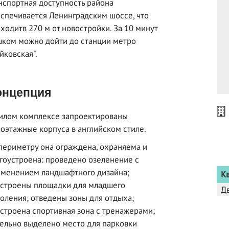
нспортная доступность района
спечивается Ленинградским шоссе, что
ходитв 270 м от новостройки. За 10 минут
ком можно дойти до станции метро
йковская".
нцепция
илом комплексе запроектированы
оэтажные корпуса в английском стиле.
периметру она ограждена, охраняема и
гоустроена: проведено озеленение с
менением ландшафтного дизайна;
К
строены площадки для младшего
Д
оления; отведены зоны для отдыха;
строена спортивная зона с тренажерами;
ельно выделено место для парковки