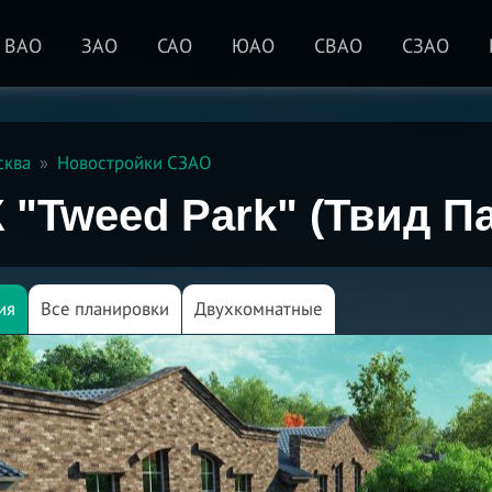
ВАО
ЗАО
САО
ЮАО
СВАО
СЗАО
сква
Новостройки СЗАО
 "Tweed Park" (Твид Па
ия
Все планировки
Двухкомнатные