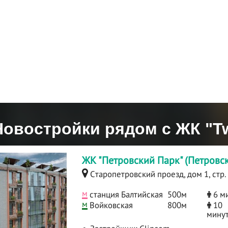
Новостройки рядом с ЖК "Tw
ЖК "Петровский Парк" (Петровск
Cтаропетровский проезд, дом 1, стр.
м
станция Балтийская
500м
6 м
м
Войковская
800м
10
мину