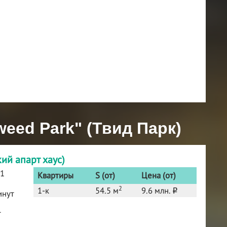
eed Park" (Твид Парк)
ий апарт хаус)
 1
Квартиры
S (от)
Цена (от)
2
1-к
54.5 м
9.6 млн.
o
инут
т