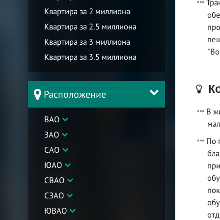
Тра
Квартира за 2 миллиона
обе
Квартира за 2.5 миллиона
про
пеш
Квартира за 3 миллиона
"Во
Квартира за 3.5 миллиона
Ко
Расположение
В ж
ВАО
мал
ЗАО
По 
САО
бла
ЮАО
при
обу
СВАО
пок
СЗАО
обу
ЮВАО
отд