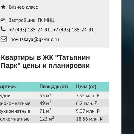
Бизнес-класс
Застройщик: ГК МИЦ
+7 (495) 185-24-91
,
+7 (495) 185-24-91
novitskaya@gk-mic.ru
Квартиры в ЖК "Татьянин
Парк" цены и планировки
вартиры
Площадь (от)
Цена (от)
2
тудии
53 м
7.35 млн.
o
2
днокомнатные
49 м
6.2 млн.
o
2
вухкомнатные
71 м
9.37 млн.
o
2
рехкомнатные
123 м
18.56 млн.
o