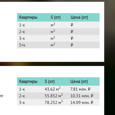
Квартиры
S (от)
Цена (от)
2
1-к
м
o
2
2-к
м
o
2
3-к
м
o
2
5+к
м
o
Квартиры
S (от)
Цена (от)
2
1-к
43.62 м
7.81 млн.
o
2
ие
2-к
55.852 м
10.31 млн.
o
2
3-к
78.252 м
14.09 млн.
o