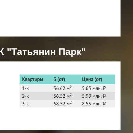
К "Татьянин Парк"
Квартиры
S (от)
Цена (от)
2
1-к
36.62 м
5.65 млн.
o
2
2-к
36.52 м
5.99 млн.
o
2
3-к
68.52 м
8.55 млн.
o