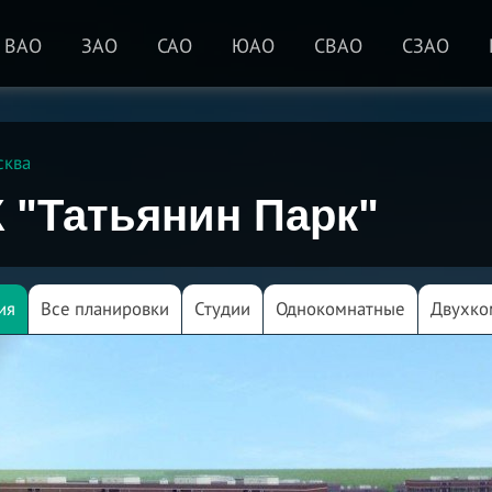
ВАО
ЗАО
САО
ЮАО
СВАО
СЗАО
сква
 "Татьянин Парк"
ия
Все планировки
Студии
Однокомнатные
Двухко