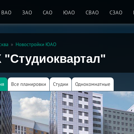
ВАО
ЗАО
САО
ЮАО
СВАО
СЗАО
сква
Новостройки ЮАО
 "Студиоквартал"
ия
Все планировки
Студии
Однокомнатные