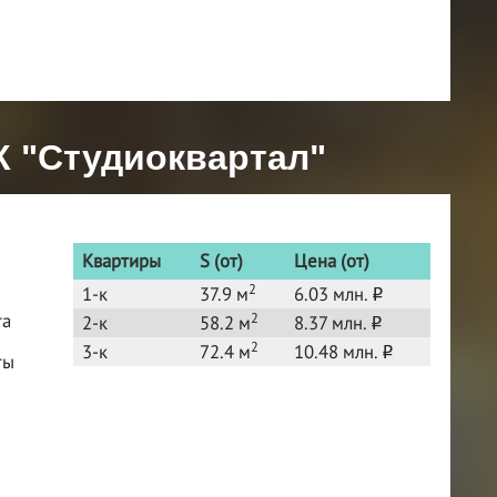
К "Студиоквартал"
Квартиры
S (от)
Цена (от)
2
1-к
37.9 м
6.03 млн.
o
2
та
2-к
58.2 м
8.37 млн.
o
2
3-к
72.4 м
10.48 млн.
o
ты