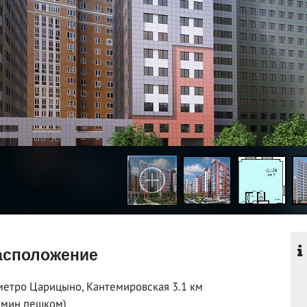
сположение
метро Царицыно, Кантемировская 3.1 км
 мин пешком)