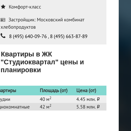
Комфорт-класс
Застройщик: Московский комбинат
хлебопродуктов
8 (495) 640-09-76
,
8 (495) 663-87-89
Квартиры в ЖК
"Студиоквартал" цены и
планировки
вартиры
Площадь (от)
Цена (от)
2
тудии
40 м
4.45 млн.
o
2
днокомнатные
42 м
5.58 млн.
o