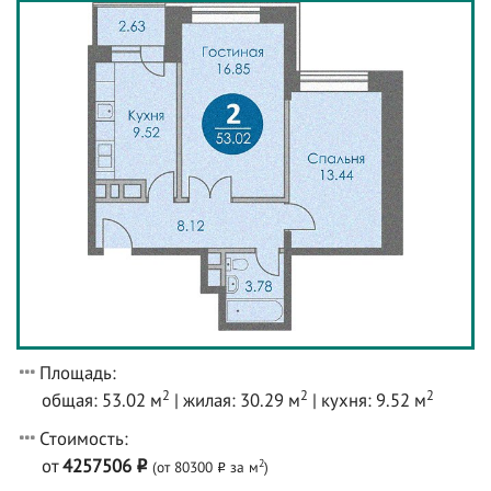
Площадь:
2
2
2
общая: 53.02 м
| жилая: 30.29 м
| кухня: 9.52 м
Стоимость:
от
4257506
2
(от 80300
за м
)
o
o