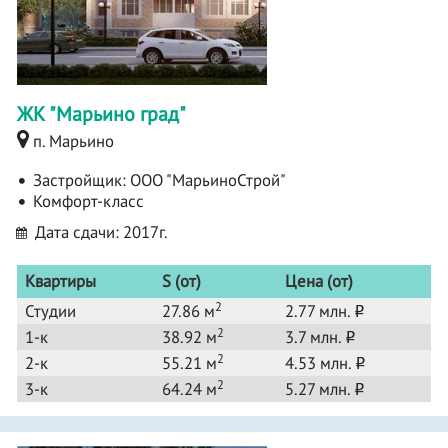
ЖК "Марьино град"
п. Марьино
Застройщик:
ООО "МарьиноСтрой"
Комфорт-класс
Дата сдачи: 2017г.
Квартиры
S (от)
Цена (от)
2
Студии
27.86 м
2.77 млн.
o
2
1-к
38.92 м
3.7 млн.
o
2
2-к
55.21 м
4.53 млн.
o
2
3-к
64.24 м
5.27 млн.
o