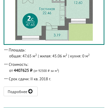
Площадь:
2
2
2
общая: 47.65 м
| жилая: 45.06 м
| кухня: 0 м
Стоимость:
от
4407625
2
(от 92500
за м
)
o
o
Срок сдачи: II кв. 2018 г.
Подробнее