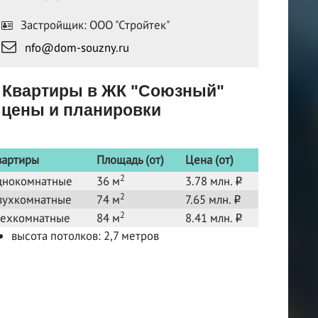
Застройщик: ООО "Стройтек"
nfo@dom-souzny.ru
Квартиры в ЖК "Союзный"
цены и планировки
вартиры
Площадь (от)
Цена (от)
2
днокомнатные
36 м
3.78 млн.
o
2
вухкомнатные
74 м
7.65 млн.
o
2
рехкомнатные
84 м
8.41 млн.
o
высота потолков: 2,7 метров