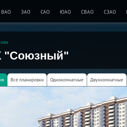
ВАО
ЗАО
САО
ЮАО
СВАО
СЗАО
сква
 "Союзный"
ия
Все планировки
Однокомнатные
Двухкомнатные