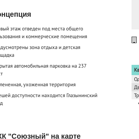
нцепция
вый этаж отведен под места общего
ьзования и коммерческие помещения
дусмотрены зона отдыха и детская
ощадка
рытая автомобильная парковка на 237
К
ст
О
лененная, ухоженная территория
Д
ешей доступности находится Глазынинский
Т
уд
К "Союзный" на карте