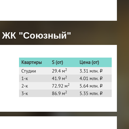
с ЖК "Союзный"
Квартиры
S (от)
Цена (от)
2
Студии
29.4 м
3.31 млн.
o
2
1-к
41.9 м
4.01 млн.
o
2
2-к
72.92 м
5.64 млн.
o
2
3-к
86.9 м
5.35 млн.
o