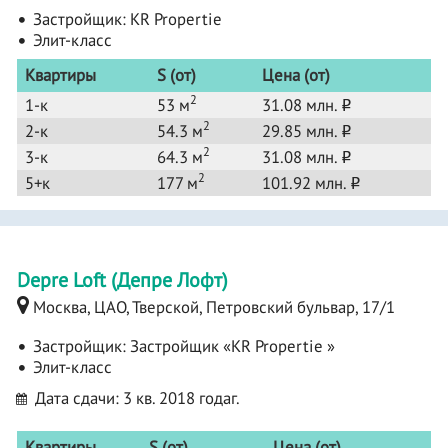
Застройщик:
KR Propertie
Элит-класс
Квартиры
S (от)
Цена (от)
2
1-к
53 м
31.08 млн.
o
2
2-к
54.3 м
29.85 млн.
o
2
3-к
64.3 м
31.08 млн.
o
2
5+к
177 м
101.92 млн.
o
Depre Loft (Депре Лофт)
Москва, ЦАО, Тверской, Петровский бульвар, 17/1
Застройщик:
Застройщик «KR Propertie »
Элит-класс
Дата сдачи: 3 кв. 2018 годаг.
Квартиры
S (от)
Цена (от)