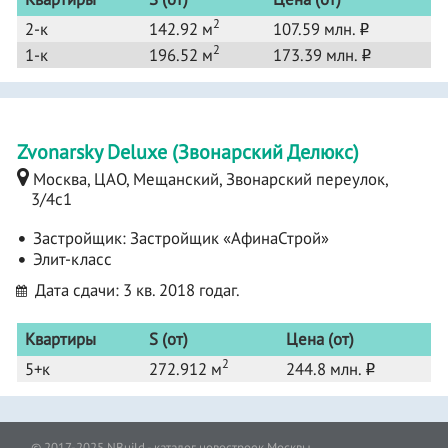
2
2-к
142.92 м
107.59 млн.
o
2
1-к
196.52 м
173.39 млн.
o
Zvonarsky Deluxe (Звонарский Делюкс)
Москва, ЦАО, Мещанский, Звонарский переулок,
3/4с1
Застройщик:
Застройщик «АфинаСтрой»
Элит-класс
Дата сдачи: 3 кв. 2018 годаг.
Квартиры
S (от)
Цена (от)
2
5+к
272.912 м
244.8 млн.
o
© 2017-2025 NBuild - каталог новостроек Москвы.