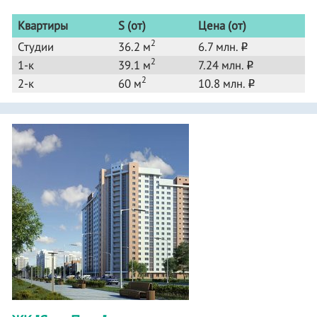
Квартиры
S (от)
Цена (от)
2
Студии
36.2 м
6.7 млн.
o
2
1-к
39.1 м
7.24 млн.
o
2
2-к
60 м
10.8 млн.
o