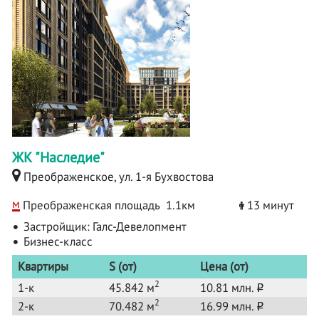
ЖК "Наследие"
Преображенское, ул. 1-я Бухвостова
м
Преображенская площадь
1.1км
13 минут
Застройщик:
Галс-Девелопмент
Бизнес-класс
Квартиры
S (от)
Цена (от)
2
1-к
45.842 м
10.81 млн.
o
2
2-к
70.482 м
16.99 млн.
o