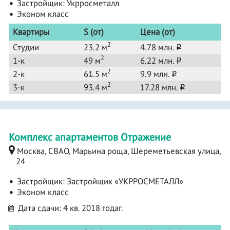
Застройщик:
Укрросметалл
Эконом класс
Квартиры
S (от)
Цена (от)
2
Студии
23.2 м
4.78 млн.
o
2
1-к
49 м
6.22 млн.
o
2
2-к
61.5 м
9.9 млн.
o
2
3-к
93.4 м
17.28 млн.
o
Комплекс апартаментов Отражение
Москва, СВАО, Марьина роща, Шереметьевская улица,
24
Застройщик:
Застройщик «УКРРОСМЕТАЛЛ»
Эконом класс
Дата сдачи: 4 кв. 2018 годаг.