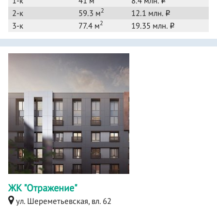
1-к
41 м
8.4 млн.
o
2
2-к
59.3 м
12.1 млн.
o
2
3-к
77.4 м
19.35 млн.
o
ЖК "Отражение"
ул. Шереметьевская, вл. 62