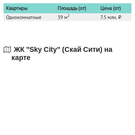
Квартиры
Площадь (от)
Цена (от)
2
Однокомнатные
39 м
7.5 млн.
o
ЖК "Sky City" (Скай Сити) на
карте