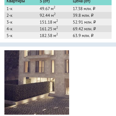
Квартиры
S (от)
Цена (от)
2
1-к
49.67 м
17.38 млн.
o
2
2-к
92.44 м
39.8 млн.
o
2
3-к
151.18 м
52.91 млн.
o
2
4-к
161.25 м
69.42 млн.
o
2
5-к
182.58 м
63.9 млн.
o