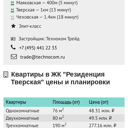
м
Маяковская — 400м (5 минут)
м
Тверская — 1км (13 минут)
м
Чеховская — 1.4км (18 минут)
Элит-класс
Застройщик: Техноком Трейд
+7 (495) 441 22 33
trade@technocom.ru
Квартиры в ЖК "Резиденция
Тверская" цены и планировки
Квартиры
Площадь (от)
Цена (от)
2
Однокомнатные
76 м
48.31 млн.
o
2
Двухкомнатные
80 м
49.5 млн.
o
2
Трехкомнатные
190 м
277.16 млн.
o