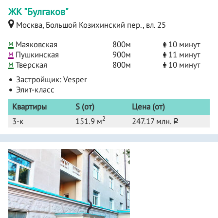
ЖК "Булгаков"
Москва, Большой Козихинский пер., вл. 25
м
Маяковская
800м
10 минут
м
Пушкинская
900м
11 минут
м
Тверская
800м
10 минут
Застройщик:
Vesper
Элит-класс
Квартиры
S (от)
Цена (от)
2
3-к
151.9 м
247.17 млн.
o