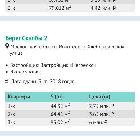
2
3-к
79.012 м
4.42 млн.
o
Берег Скалбы 2
Московская область, Ивантеевка, Хлебозаводская
улица
Застройщик:
Застройщик «Негреско»
Эконом класс
Дата сдачи: 3 кв. 2018 годаг.
Квартиры
S (от)
Цена (от)
2
1-к
44.32 м
2.75 млн.
o
2
2-к
64.42 м
3.65 млн.
o
2
3-к
93.02 м
6 млн.
o