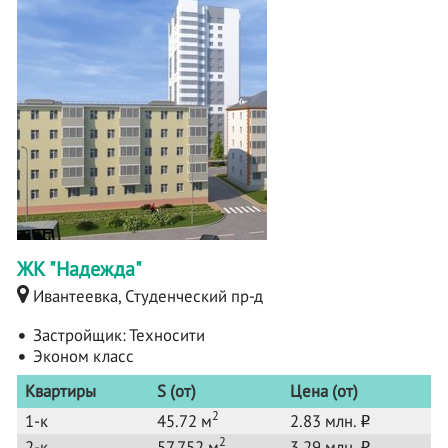
ЖК "Надежда"
Ивантеевка, Студенческий пр-д
Застройщик:
Техносити
Эконом класс
Квартиры
S (от)
Цена (от)
2
1-к
45.72 м
2.83 млн.
o
2
2-к
57.752 м
3.29 млн.
o