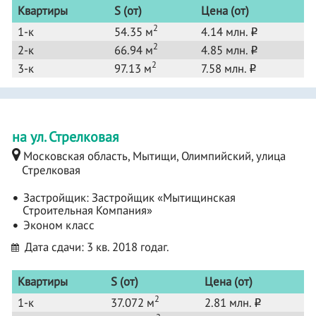
Квартиры
S (от)
Цена (от)
2
1-к
54.35 м
4.14 млн.
o
2
2-к
66.94 м
4.85 млн.
o
2
3-к
97.13 м
7.58 млн.
o
на ул. Стрелковая
Московская область, Мытищи, Олимпийский, улица
Стрелковая
Застройщик:
Застройщик «Мытищинская
Строительная Компания»
Эконом класс
Дата сдачи: 3 кв. 2018 годаг.
Квартиры
S (от)
Цена (от)
2
1-к
37.072 м
2.81 млн.
o