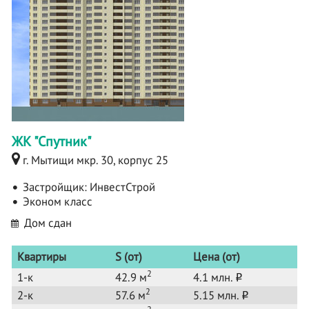
ЖК "Спутник"
г. Мытищи мкр. 30, корпус 25
Застройщик:
ИнвестСтрой
Эконом класс
Дом сдан
Квартиры
S (от)
Цена (от)
2
1-к
42.9 м
4.1 млн.
o
2
2-к
57.6 м
5.15 млн.
o