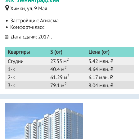
Химки, ул. 9 Мая
Застройщик:
Агиасма
Комфорт-класс
Дата сдачи: 2017г.
Квартиры
S (от)
Цена (от)
2
Студии
27.53 м
3.42 млн.
o
2
1-к
40.4 м
4.64 млн.
o
2
2-к
61.29 м
6.17 млн.
o
2
3-к
79.1 м
8.04 млн.
o