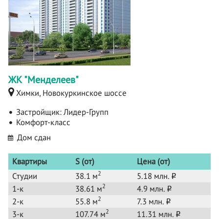
ЖК "Менделеев"
Химки, Новокуркинское шоссе
Застройщик:
Лидер-Групп
Комфорт-класс
Дом сдан
Квартиры
S (от)
Цена (от)
2
Студии
38.1 м
5.18 млн.
o
2
1-к
38.61 м
4.9 млн.
o
2
2-к
55.8 м
7.3 млн.
o
2
3-к
107.74 м
11.31 млн.
o