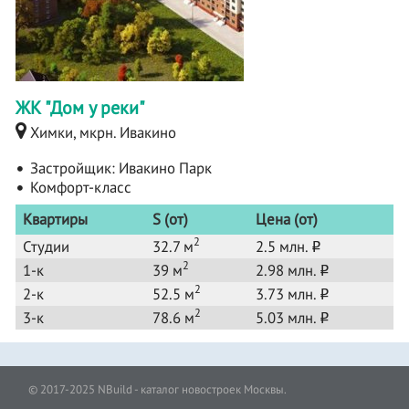
ЖК "Дом у реки"
Химки, мкрн. Ивакино
Застройщик:
Ивакино Парк
Комфорт-класс
Квартиры
S (от)
Цена (от)
2
Студии
32.7 м
2.5 млн.
o
2
1-к
39 м
2.98 млн.
o
2
2-к
52.5 м
3.73 млн.
o
2
3-к
78.6 м
5.03 млн.
o
© 2017-2025 NBuild - каталог новостроек Москвы.