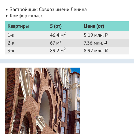
Застройщик:
Совхоз имени Ленина
Комфорт-класс
Квартиры
S (от)
Цена (от)
2
1-к
46.4 м
5.19 млн.
o
2
2-к
67 м
7.36 млн.
o
2
3-к
89.2 м
8.92 млн.
o