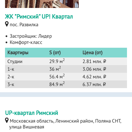
ЖК "Римский" UP! Квартал
пос. Развилка
Застройщик:
Лидер
Комфорт-класс
Квартиры
S (от)
Цена (от)
2
Студии
29.9 м
2.81 млн.
o
2
1-к
36 м
3.06 млн.
o
2
2-к
56.4 м
4.62 млн.
o
2
3-к
84.9 м
6.37 млн.
o
UP-квартал Римский
Московская область, Ленинский район, Поляна СНТ,
улица Вишневая