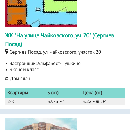
ЖК "На улице Чайковского, уч. 20" (Сергиев
Посад)
Сергиев Посад, ул. Чайковского, участок 20
Застройщик:
АльфаБест-Пушкино
Эконом класс
Дом сдан
Квартиры
S (от)
Цена (от)
2
2-к
67.73 м
3.22 млн.
o