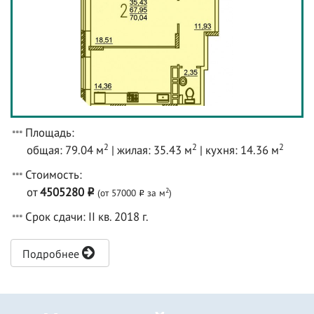
Площадь:
2
2
2
общая: 79.04 м
| жилая: 35.43 м
| кухня: 14.36 м
Стоимость:
от
4505280
2
(от 57000
за м
)
o
o
Срок сдачи: II кв. 2018 г.
Подробнее