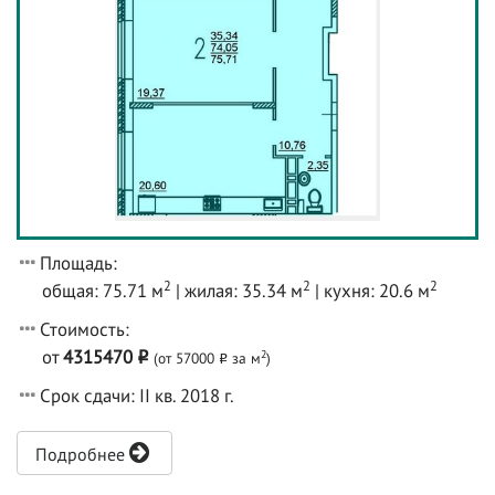
Площадь:
2
2
2
общая: 75.71 м
| жилая: 35.34 м
| кухня: 20.6 м
Стоимость:
от
4315470
2
(от 57000
за м
)
o
o
Срок сдачи: II кв. 2018 г.
Подробнее