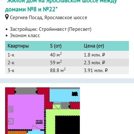
"Жилой дом на Ярославском шоссе между
домами №8 и №22"
Сергиев Посад, Ярославское шоссе
Застройщик:
Стройинвест (Пересвет)
Эконом класс
Квартиры
S (от)
Цена (от)
2
1-к
40 м
1.8 млн.
o
2
2-к
59 м
2.3 млн.
o
2
3-к
88.8 м
3.91 млн.
o