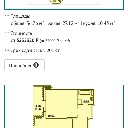
Площадь:
2
2
2
общая: 56.76 м
| жилая: 27.12 м
| кухня: 10.43 м
Стоимость:
от
3235320
2
(от 57000
за м
)
o
o
Срок сдачи: II кв. 2018 г.
Подробнее