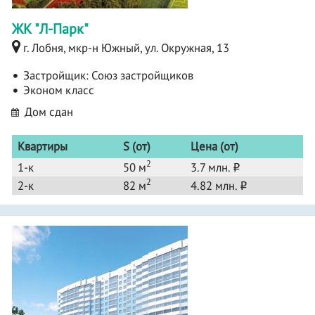
ЖК "Л-Парк"
г. Лобня, мкр-н Южный, ул. Окружная, 13
Застройщик:
Союз застройщиков
Эконом класс
Дом сдан
Квартиры
S (от)
Цена (от)
2
1-к
50 м
3.7 млн.
o
2
2-к
82 м
4.82 млн.
o