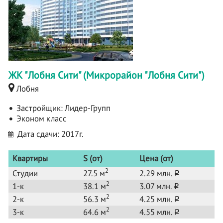
ЖК "Лобня Сити" (Микрорайон "Лобня Сити")
Лобня
Застройщик:
Лидер-Групп
Эконом класс
Дата сдачи: 2017г.
Квартиры
S (от)
Цена (от)
2
Студии
27.5 м
2.29 млн.
o
2
1-к
38.1 м
3.07 млн.
o
2
2-к
56.3 м
4.25 млн.
o
2
3-к
64.6 м
4.55 млн.
o