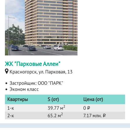
ЖК "Парковые Аллеи"
Красногорск, ул. Парковая, 13
Застройщик:
ООО "ПАРК"
Эконом класс
Квартиры
S (от)
Цена (от)
2
1-к
39.77 м
0
o
2
2-к
65.2 м
7.17 млн.
o