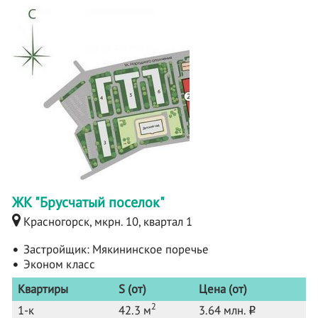
ЖК "Брусчатый поселок"
Красногорск, мкрн. 10, квартал 1
Застройщик:
Мякининское поречье
Эконом класс
Квартиры
S (от)
Цена (от)
2
1-к
42.3 м
3.64 млн.
o