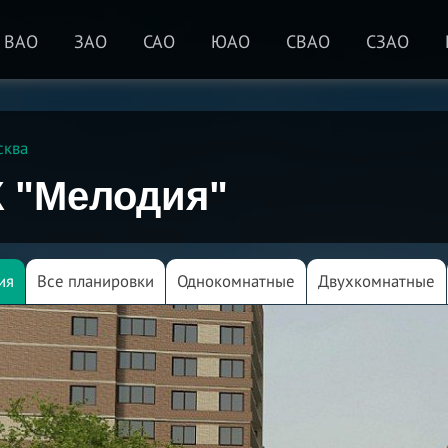
ВАО
ЗАО
САО
ЮАО
СВАО
СЗАО
сква
 "Мелодия"
ия
Все планировки
Однокомнатные
Двухкомнатные