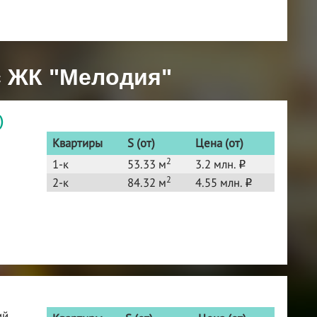
с ЖК "Мелодия"
)
Квартиры
S (от)
Цена (от)
2
1-к
53.33 м
3.2 млн.
o
2
2-к
84.32 м
4.55 млн.
o
ий