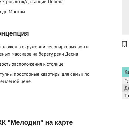
метров до ж/д станции Победа
м до Москвы
нцепция
положен в окружении лесопарковых зон и
еных массивов на берегу реки Десна
зость расположения к столице
К
тупны просторные квартиры для семьи по
О
иемлемой цене
Д
Т
К "Мелодия" на карте