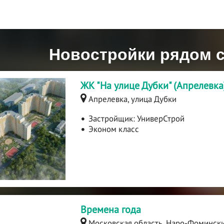
Новостройки рядом 
ЖК "На улице Дубки" (Апрелевка
Апрелевка, улица Дубки
Застройщик:
УниверСтрой
Эконом класс
Времена года
Московская область, Наро-Фоминск