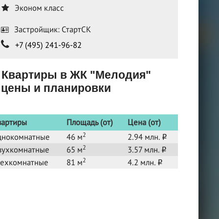
Эконом класс
Застройщик: СтартСК
+7 (495) 241-96-82
Квартиры в ЖК "Мелодия"
цены и планировки
вартиры
Площадь (от)
Цена (от)
2
днокомнатные
46 м
2.94 млн.
o
2
вухкомнатные
65 м
3.57 млн.
o
2
рехкомнатные
81 м
4.2 млн.
o