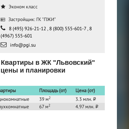
Эконом класс
Застройщик: ГК "ПЖИ"
8 (495) 926-21-12
,
8 (800) 555-601-7
,
8
(4967) 555-601
info@pgi.su
Квартиры в ЖК "Львовский"
цены и планировки
вартиры
Площадь (от)
Цена (от)
2
днокомнатные
39 м
3.3 млн.
o
2
вухкомнатные
67 м
4.97 млн.
o