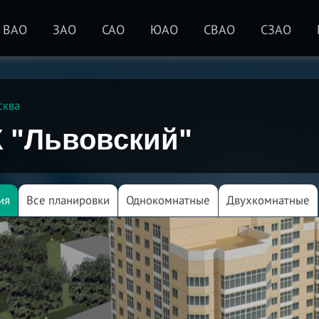
ВАО
ЗАО
САО
ЮАО
СВАО
СЗАО
сква
 "Львовский"
ия
Все планировки
Однокомнатные
Двухкомнатные