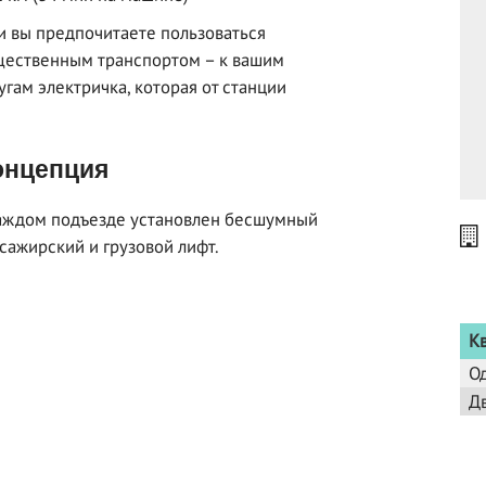
и вы предпочитаете пользоваться
ественным транспортом – к вашим
угам электричка, которая от станции
нцепция
аждом подъезде установлен бесшумный
сажирский и грузовой лифт.
К
О
Д