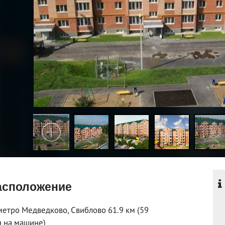
сположение
метро Медведково, Свиблово 61.9 км (59
 на машине)