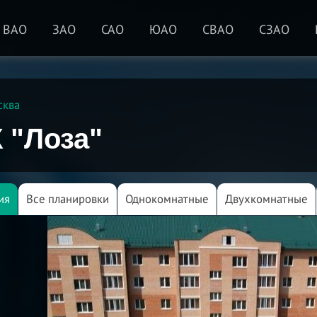
ВАО
ЗАО
САО
ЮАО
СВАО
СЗАО
сква
 "Лоза"
ия
Все планировки
Однокомнатные
Двухкомнатные