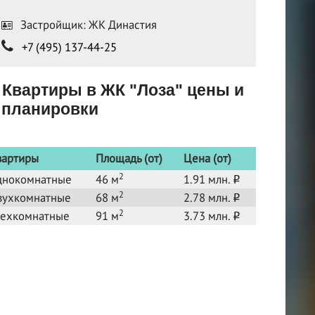
Застройщик: ЖК Династия
+7 (495) 137-44-25
Квартиры в ЖК "Лоза" цены и
планировки
вартиры
Площадь (от)
Цена (от)
2
днокомнатные
46 м
1.91 млн.
o
2
вухкомнатные
68 м
2.78 млн.
o
2
рехкомнатные
91 м
3.73 млн.
o