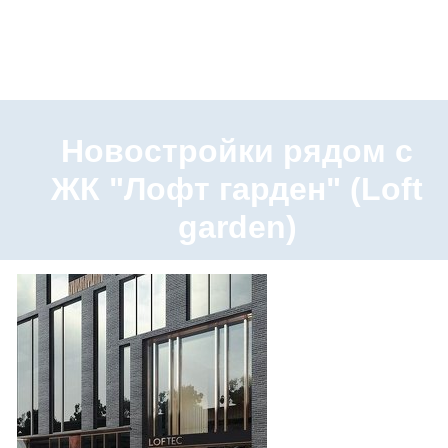
Новостройки рядом с
ЖК "Лофт гарден" (Loft
garden)