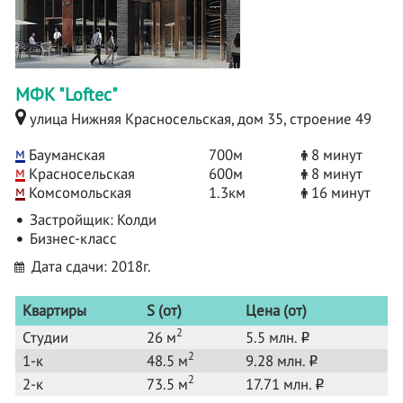
МФК "Loftec"
улица Нижняя Красносельская, дом 35, строение 49
м
Бауманская
700м
8 минут
м
Красносельская
600м
8 минут
м
Комсомольская
1.3км
16 минут
Застройщик:
Колди
Бизнес-класс
Дата сдачи: 2018г.
Квартиры
S (от)
Цена (от)
2
Студии
26 м
5.5 млн.
o
2
1-к
48.5 м
9.28 млн.
o
2
2-к
73.5 м
17.71 млн.
o