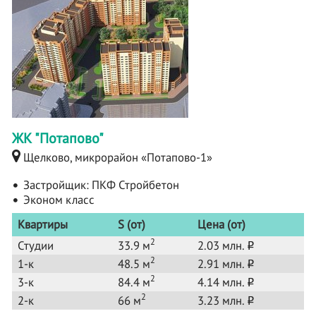
ЖК "Потапово"
Щелково, микрорайон «Потапово-1»
Застройщик:
ПКФ Стройбетон
Эконом класс
Квартиры
S (от)
Цена (от)
2
Студии
33.9 м
2.03 млн.
o
2
1-к
48.5 м
2.91 млн.
o
2
3-к
84.4 м
4.14 млн.
o
2
2-к
66 м
3.23 млн.
o