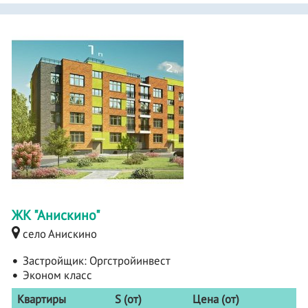
ЖК "Анискино"
село Анискино
Застройщик:
Оргстройинвест
Эконом класс
Квартиры
S (от)
Цена (от)