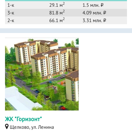
2
1-к
29.1 м
1.5 млн.
o
2
3-к
81.8 м
4.09 млн.
o
2
2-к
66.1 м
3.31 млн.
o
ЖК "Горизонт"
Щелково, ул. Ленина