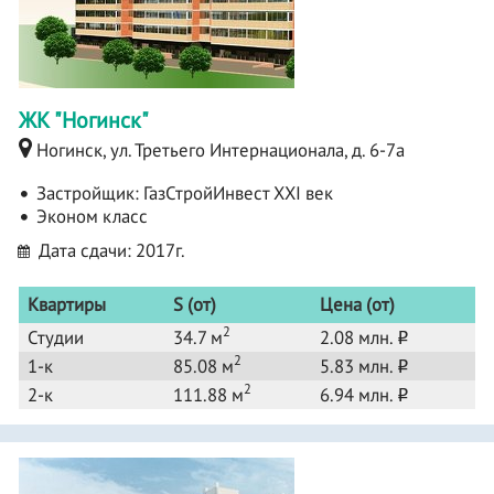
ЖК "Ногинск"
Ногинск, ул. Третьего Интернационала, д. 6-7а
Застройщик:
ГазСтройИнвест ХХІ век
Эконом класс
Дата сдачи: 2017г.
Квартиры
S (от)
Цена (от)
2
Студии
34.7 м
2.08 млн.
o
2
1-к
85.08 м
5.83 млн.
o
2
2-к
111.88 м
6.94 млн.
o