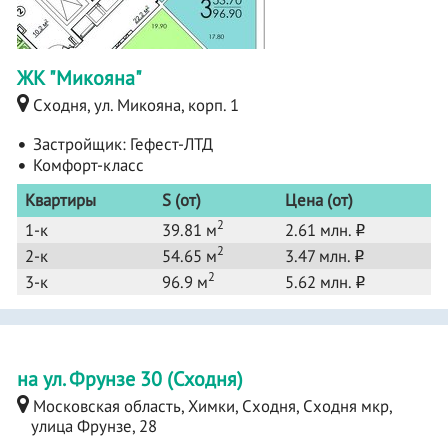
ЖК "Микояна"
Сходня, ул. Микояна, корп. 1
Застройщик:
Гефест-ЛТД
Комфорт-класс
Квартиры
S (от)
Цена (от)
2
1-к
39.81 м
2.61 млн.
o
2
2-к
54.65 м
3.47 млн.
o
2
3-к
96.9 м
5.62 млн.
o
на ул. Фрунзе 30 (Сходня)
Московская область, Химки, Сходня, Сходня мкр,
улица Фрунзе, 28