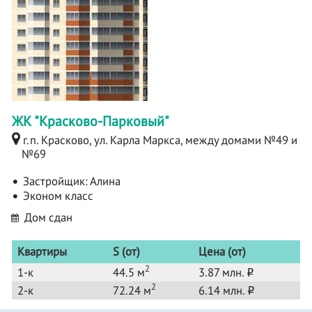
ЖК "Красково-Парковый"
г.п. Красково, ул. Карла Маркса, между домами №49 и
№69
Застройщик:
Алина
Эконом класс
Дом сдан
Квартиры
S (от)
Цена (от)
2
1-к
44.5 м
3.87 млн.
o
2
2-к
72.24 м
6.14 млн.
o